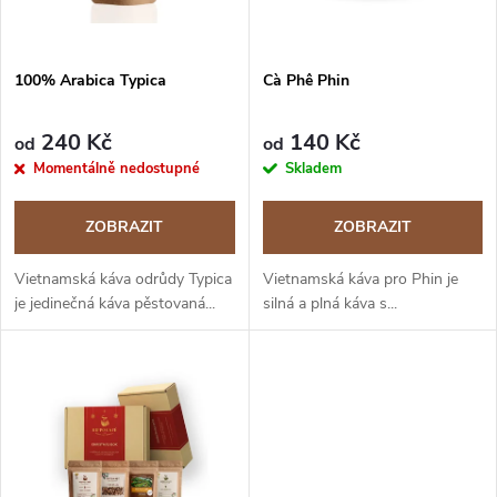
i
í
s
p
100% Arabica Typica
Cà Phê Phin
p
r
240 Kč
140 Kč
od
od
r
Momentálně nedostupné
Skladem
o
o
ZOBRAZIT
ZOBRAZIT
d
d
Vietnamská káva odrůdy Typica
Vietnamská káva pro Phin je
u
je jedinečná káva pěstovaná...
silná a plná káva s...
u
k
k
t
t
ů