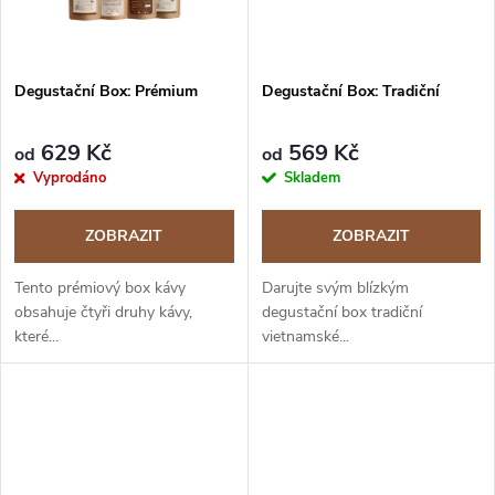
ů
Degustační Box: Prémium
Degustační Box: Tradiční
629 Kč
569 Kč
od
od
Vyprodáno
Skladem
ZOBRAZIT
ZOBRAZIT
Tento prémiový box kávy
Darujte svým blízkým
obsahuje čtyři druhy kávy,
degustační box tradiční
které...
vietnamské...