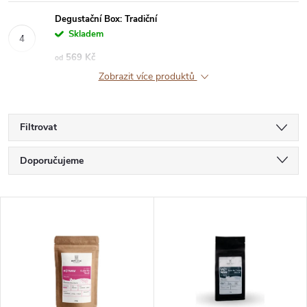
Degustační Box: Tradiční
Skladem
569 Kč
od
Zobrazit více produktů
Filtrovat
Ř
Doporučujeme
a
Nejlevnější
V
Nejdražší
z
ý
Nejprodávanější
e
p
Abecedně
n