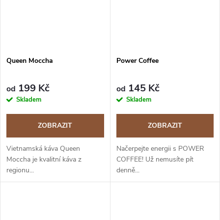
Queen Moccha
Power Coffee
199 Kč
145 Kč
od
od
Skladem
Skladem
ZOBRAZIT
ZOBRAZIT
Vietnamská káva Queen
Načerpejte energii s POWER
Moccha je kvalitní káva z
COFFEE! Už nemusíte pít
regionu...
denně...