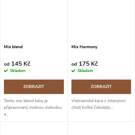
Mix blend
Mix Harmony
145 Kč
175 Kč
od
od
Skladem
Skladem
ZOBRAZIT
ZOBRAZIT
Tento mix blend kávy je
Vietnamská kává s intenzivní
připravovaný mokrou metodou
chutí hořké čokolády,...
a...