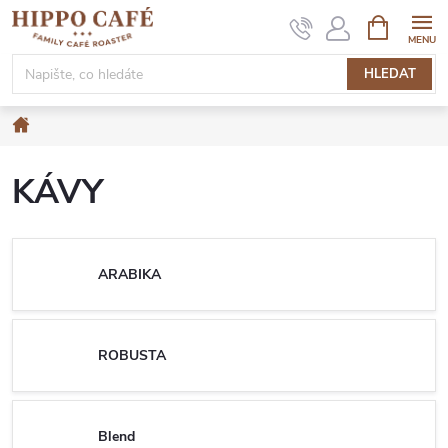
Přejít
NÁKUPNÍ
KOŠÍK
na
obsah
HLEDAT
Domů
KÁVY
ARABIKA
ROBUSTA
Blend