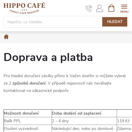
Přejít
NÁKUPNÍ
KOŠÍK
na
obsah
HLEDAT
Domů
Doprava a platba
Pro hladké doručení zásilky přímo k Vašim dveřím si můžete vybrat
ze 2
způsobů doručení
. V případě nejasností nás neváhejte
kontaktovat na zákaznické podpoře.
Možnosti doručení
Doba dodání od zaplacení
Balík PPL
2 - 4 dny
119 Kč
Osobní vyzvednutí
Následující den, nebo po domluvě
Zdarma