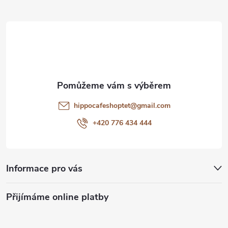
Z
á
p
a
t
hippocafeshoptet
@
gmail.com
í
+420 776 434 444
Informace pro vás
Přijímáme online platby