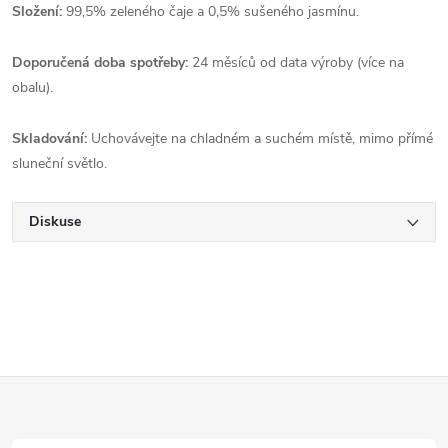
Složení:
99,5% zeleného čaje a 0,5% sušeného jasmínu.
Doporučená doba spotřeby:
24 měsíců od data výroby (více na
obalu).
Skladování:
U
chovávejte na chladném a suchém místě, mimo přímé
sluneční světlo.
Diskuse
Z