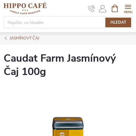
Přejít
NÁKUPNÍ
KOŠÍK
na
obsah
HLEDAT
JASMÍNOVÝ ČAJ
Caudat Farm Jasmínový
Čaj 100g