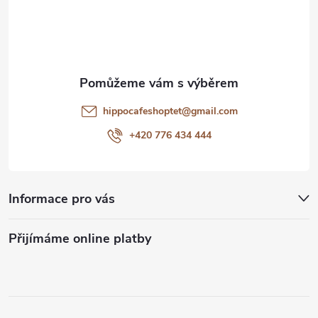
á
p
a
t
hippocafeshoptet
@
gmail.com
í
+420 776 434 444
Informace pro vás
Přijímáme online platby